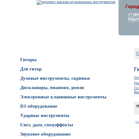
Город
+7 (80
Обрат
Каталог товаров
Г
Гитары
Для гитар
Г
Ove
Духовые инструменты, скрипки
Pha
Дисклавиры, пианино, рояли
Oct
Re
Электронные клавишные инструменты
DJ-оборудование
П
Ударные инструменты
С
Свет, дым, спецэффекты
Звуковое оборудование