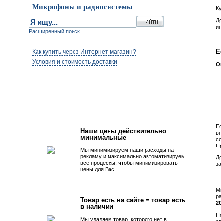
Микрофоны и радиосистемы
К
До
и
Расширенный поиск
Е
Как купить через Интернет-магазин?
Условия и стоимость доставки
О
Первым быть просто!
Ес
Наши цены действительно
в
минимальные
со
Пр
Мы минимизируем наши расходы на
рекламу и максимально автоматизируем
Д
все процессы, чтобы минимизировать
з
цены для Вас.
М
ра
Товар есть на сайте = товар есть
2
в наличии
П
Мы удаляем товар, которого нет в
о