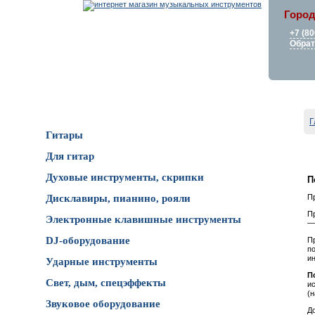
Город
+7 (80
Обрат
Каталог товаров
Г
Гитары
Для гитар
Духовые инструменты, скрипки
П
Дисклавиры, пианино, рояли
П
П
Электронные клавишные инструменты
DJ-оборудование
П
п
и
Ударные инструменты
П
Свет, дым, спецэффекты
и
(н
Звуковое оборудование
Д