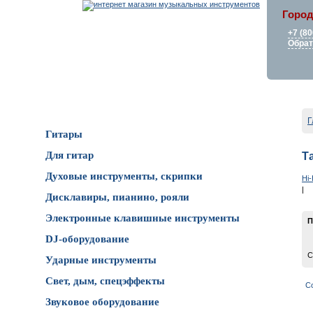
Город
+7 (80
Обрат
Каталог товаров
Г
Гитары
Для гитар
Т
Духовые инструменты, скрипки
Hi-
|
Дисклавиры, пианино, рояли
Электронные клавишные инструменты
П
DJ-оборудование
С
Ударные инструменты
Свет, дым, спецэффекты
С
Звуковое оборудование