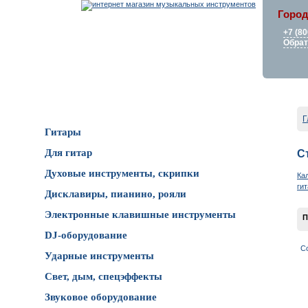
Город
+7 (80
Обрат
Каталог товаров
Г
Гитары
Для гитар
С
Духовые инструменты, скрипки
Ка
ги
Дисклавиры, пианино, рояли
Электронные клавишные инструменты
П
DJ-оборудование
С
Ударные инструменты
Свет, дым, спецэффекты
Звуковое оборудование