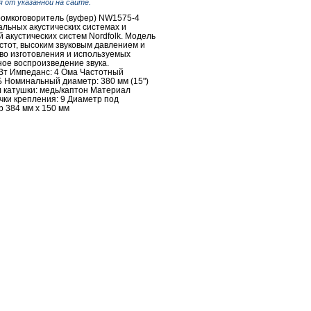
 от указанной на сайте.
ромкоговоритель (вуфер) NW1575-4
льных акустических системах и
акустических систем Nordfolk. Модель
тот, высоким звуковым давлением и
во изготовления и используемых
ое воспроизведение звука.
т Импеданс: 4 Ома Частотный
дБ Номинальный диаметр: 380 мм (15")
л катушки: медь/каптон Материал
чки крепления: 9 Диаметр под
р 384 мм х 150 мм