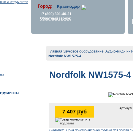
Город:
Краснодар
+7 (800) 301-40-21
Обратный звонок
Главная
Звуковое оборудование
Аудио-миди инт
Nordfolk NW1575-4
Nordfolk NW1575-4
ки
трументы
Артикул:
7 407 руб
Внимание! Цена действительна только для заказа в 