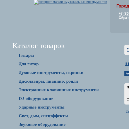
Город
+7 (80
Обрат
Каталог товаров
Г
Гитары
Для гитар
Ш
Духовые инструменты, скрипки
А
Дисклавиры, пианино, рояли
П
Электронные клавишные инструменты
DJ-оборудование
С
Ударные инструменты
С
Свет, дым, спецэффекты
Звуковое оборудование